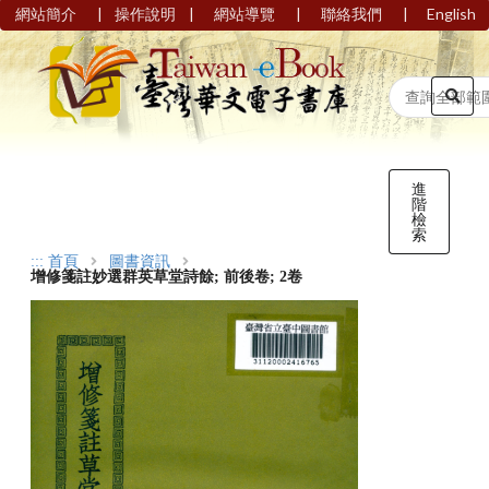
|
|
|
|
網站簡介
操作說明
網站導覽
聯絡我們
English
進
階
檢
索
:::
首頁
圖書資訊
增修箋註妙選群英草堂詩餘; 前後卷; 2卷