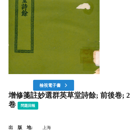
檢視電子書
增修箋註妙選群英草堂詩餘; 前後卷; 2
卷
問題回報
出 版 地:
上海