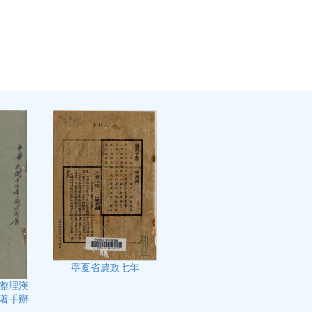
寧夏省農政七年
整理漢
著手辦