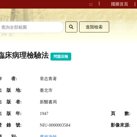
|
|
:::
國圖首頁
進階檢索
臨床病理檢驗法
問題回報
作 者:
章志青著
出 版 地:
臺北市
出 版 者:
新醫書局
出 版 年:
頁 數:
1947
登 錄 號:
影像來源:
NIU-0000003584
類 別:
農林漁牧