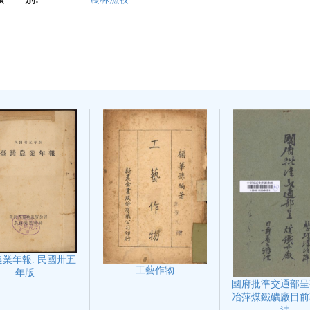
業年報. 民國卅五
工藝作物
年版
國府批準交通部呈
冶萍煤鐵礦廠目前