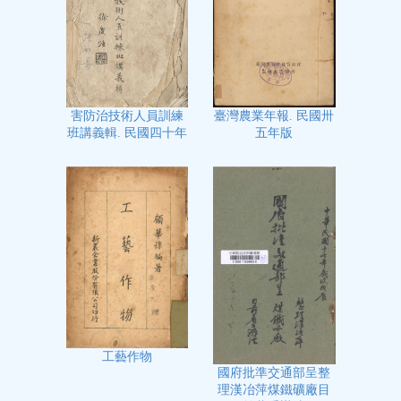
臺灣農業年報. 民國卅
害防治技術人員訓練
五年版
班講義輯. 民國四十年
工藝作物
國府批準交通部呈整
理漢冶萍煤鐵礦廠目