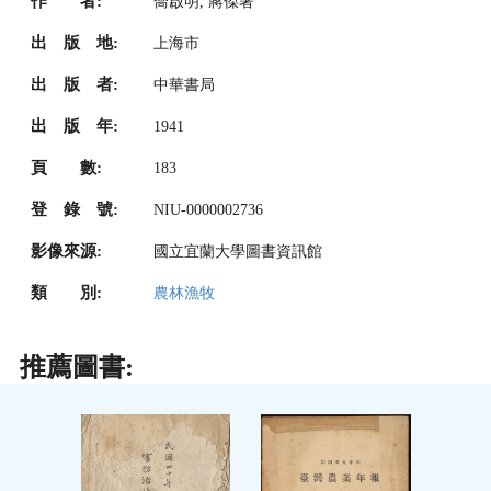
作 者:
喬啟明, 蔣傑著
出 版 地:
上海市
出 版 者:
中華書局
出 版 年:
1941
頁 數:
183
登 錄 號:
NIU-0000002736
影像來源:
國立宜蘭大學圖書資訊館
類 別:
農林漁牧
推薦圖書: