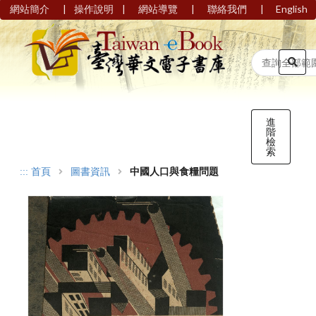
|
|
|
|
網站簡介
操作說明
網站導覽
聯絡我們
English
進
階
檢
索
:::
首頁
圖書資訊
中國人口與食糧問題