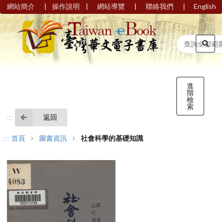
|
|
|
|
網站簡介
操作說明
網站導覽
聯絡我們
English
進
階
檢
索
返回
:::
:::
首頁
圖書資訊
社會科學的基礎知識