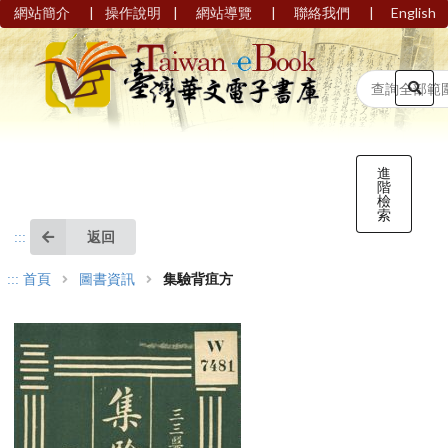
|
|
|
|
網站簡介
操作說明
網站導覽
聯絡我們
English
進
階
檢
索
返回
:::
:::
首頁
圖書資訊
集驗背疽方