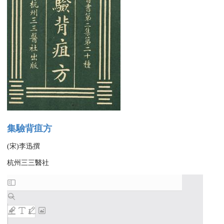
集驗背疽方
(宋)李迅撰
杭州三三醫社