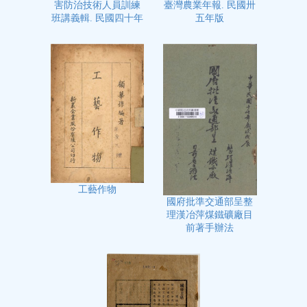
臺灣農業年報. 民國卅
害防治技術人員訓練
五年版
班講義輯. 民國四十年
工藝作物
國府批準交通部呈整
理漢冶萍煤鐵礦廠目
前著手辦法