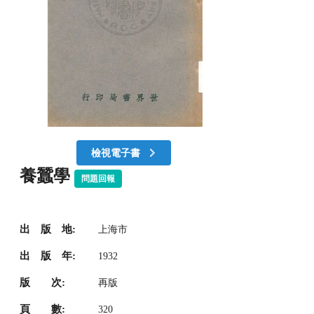
檢視電子書
養蠶學
問題回報
出 版 地:
上海市
出 版 年:
1932
版 次:
再版
頁 數:
320