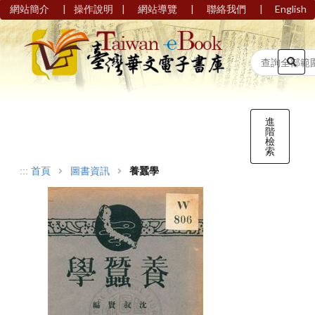
|
|
|
|
網站簡介
操作說明
網站導覽
聯絡我們
English
進
階
檢
索
:::
首頁
圖書資訊
養蠶學