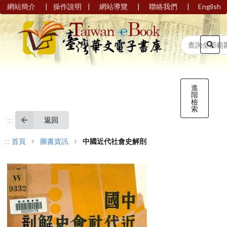
|
|
|
|
網站簡介
操作說明
網站導覽
聯絡我們
English
進
階
檢
索
返回
:::
:::
首頁
圖書資訊
中國近代社會史解剖