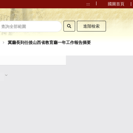
|
|
:::
國圖首頁
進階檢索
冀廳長到任後山西省教育廳一年工作報告摘要