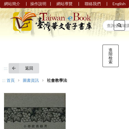
|
|
|
|
網站簡介
操作說明
網站導覽
聯絡我們
English
進
階
檢
索
返回
:::
:::
首頁
圖書資訊
社會教學法