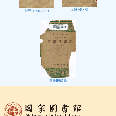
香研居詞麈
關中金石記(一)
圖畫的鑑賞
:::