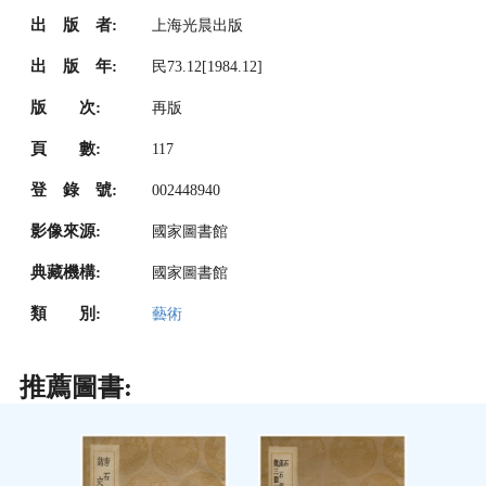
出 版 者:
上海光晨出版
出 版 年:
民73.12[1984.12]
版 次:
再版
頁 數:
117
登 錄 號:
002448940
影像來源:
國家圖書館
典藏機構:
國家圖書館
類 別:
藝術
推薦圖書: