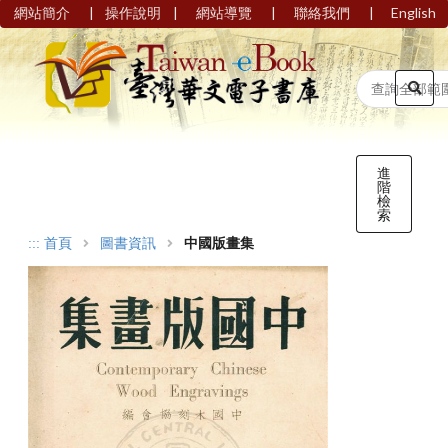
|
|
|
|
網站簡介
操作說明
網站導覽
聯絡我們
English
進
階
檢
索
:::
首頁
圖書資訊
中國版畫集