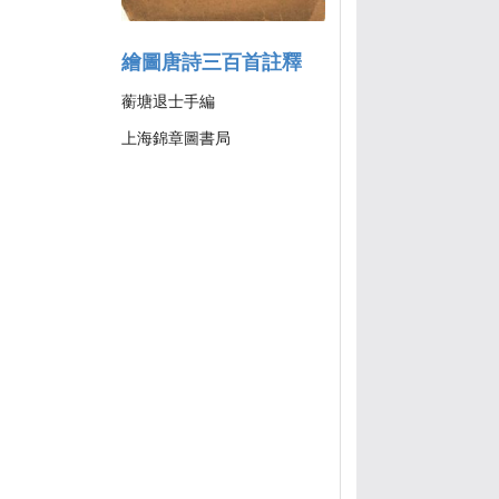
繪圖唐詩三百首註釋
蘅塘退士手編
上海錦章圖書局