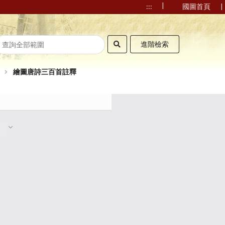
|
|
:::
國圖首頁
進階檢索
繪圖唐詩三百首註釋