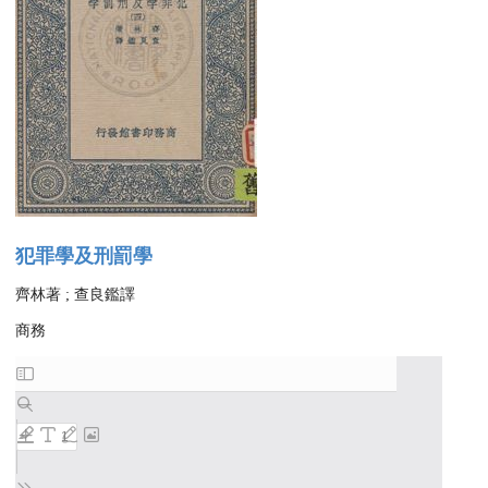
犯罪學及刑罰學
齊林著 ; 查良鑑譯
商務