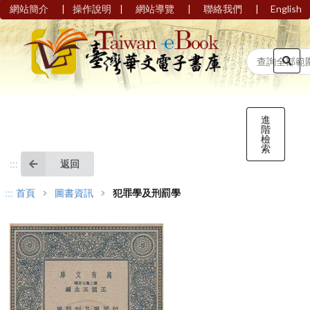
|
|
|
|
網站簡介
操作說明
網站導覽
聯絡我們
English
進
階
檢
索
返回
:::
:::
首頁
圖書資訊
犯罪學及刑罰學