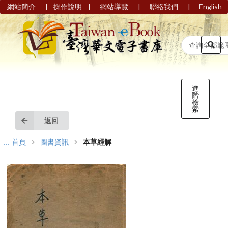
|
|
|
|
網站簡介
操作說明
網站導覽
聯絡我們
English
進
階
檢
索
返回
:::
:::
首頁
圖書資訊
本草經解