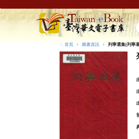
:::
首頁
圖書資訊
列寧選集[列寧著