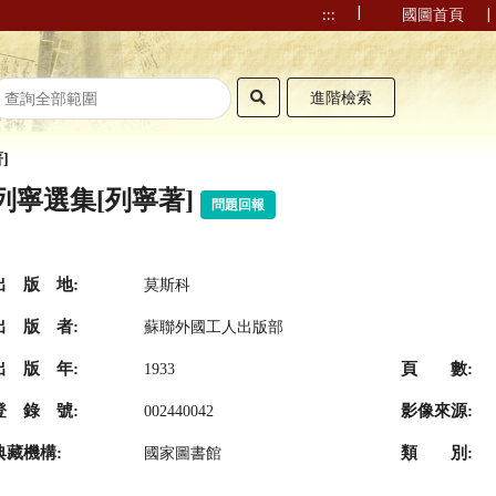
|
|
:::
國圖首頁
進階檢索
]
列寧選集[列寧著]
問題回報
出 版 地:
莫斯科
出 版 者:
蘇聯外國工人出版部
出 版 年:
頁 數:
1933
登 錄 號:
影像來源:
002440042
典藏機構:
類 別:
國家圖書館