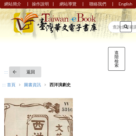
|
|
|
|
網站簡介
操作說明
網站導覽
聯絡我們
English
進
階
檢
索
返回
:::
:::
首頁
圖書資訊
西洋演劇史