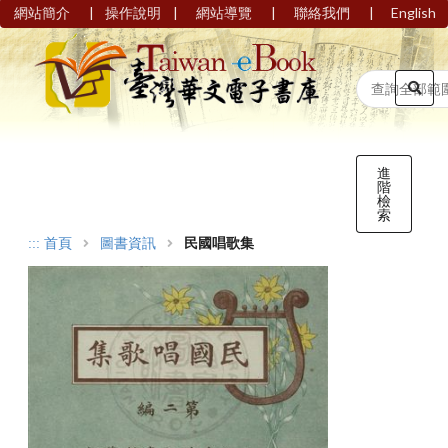
|
|
|
|
網站簡介
操作說明
網站導覽
聯絡我們
English
進
階
檢
索
:::
首頁
圖書資訊
民國唱歌集