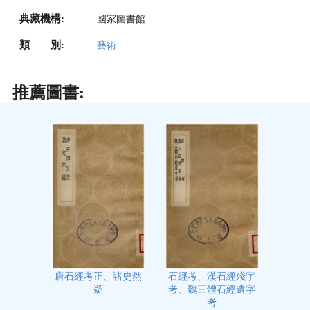
典藏機構:
國家圖書館
類 別:
藝術
推薦圖書:
石經考、漢石經殘字
唐石經考正、諸史然
考、魏三體石經遺字
疑
考