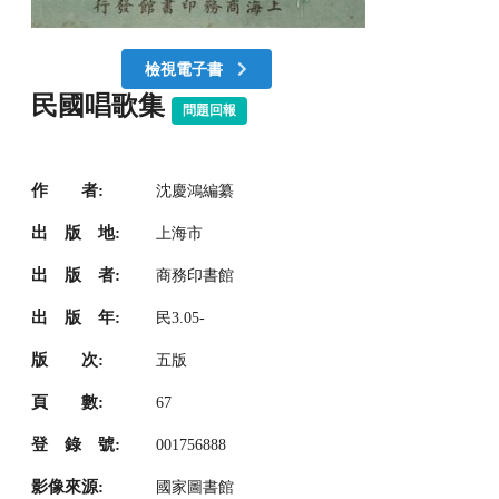
檢視電子書
民國唱歌集
問題回報
作 者:
沈慶鴻編纂
出 版 地:
上海市
出 版 者:
商務印書館
出 版 年:
民3.05-
版 次:
五版
頁 數:
67
登 錄 號:
001756888
影像來源:
國家圖書館