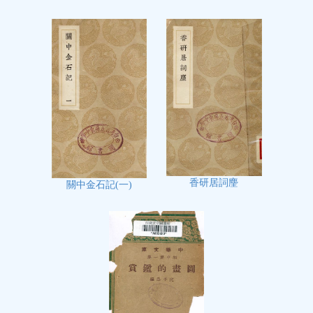
香研居詞麈
關中金石記(一)