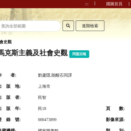
|
|
:::
國圖首頁
進階檢索
會史觀
馬克斯主義及社會史觀
問題回報
作 者:
劉蘆隱,朗醒石同譯
出 版 地:
上海市
出 版 者:
民智
出 版 年:
頁 數:
民18
登 錄 號:
影像來源:
000473899
典藏機構:
類 別:
國家圖書館