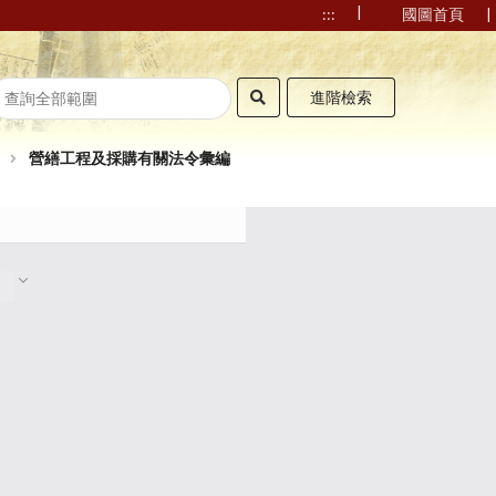
|
|
:::
國圖首頁
進階檢索
營繕工程及採購有關法令彙編