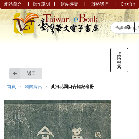
|
|
|
|
網站簡介
操作說明
網站導覽
聯絡我們
English
進
階
檢
索
返回
:::
:::
首頁
圖書資訊
黃河花園口合龍紀念冊