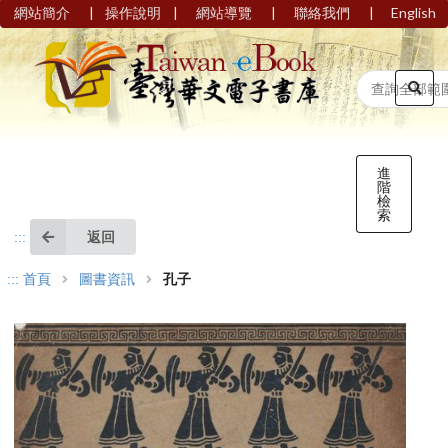
|
|
|
|
網站簡介
操作說明
網站導覽
聯絡我們
English
進
階
檢
索
返回
:::
:::
首頁
圖書資訊
孔子