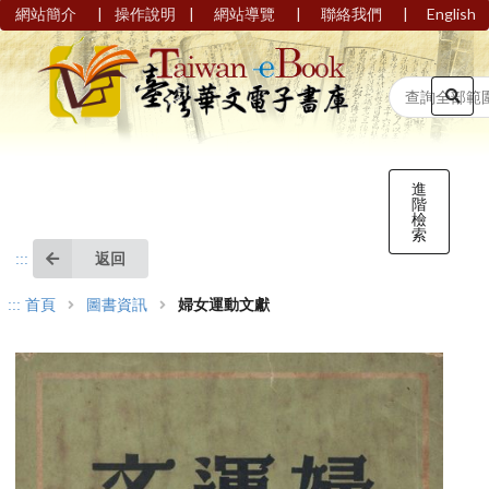
|
|
|
|
網站簡介
操作說明
網站導覽
聯絡我們
English
進
階
檢
索
返回
:::
:::
首頁
圖書資訊
婦女運動文獻