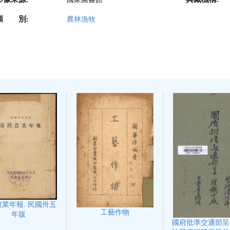
類 別:
農林漁牧
業年報. 民國卅五
工藝作物
年版
國府批準交通部呈