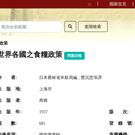
|
|
:::
國圖首頁
進階檢索
政策
世界各國之食糧政策
問題回報
作 者:
日本農林省米穀局編 ; 曹沉思等譯
出 版 地:
上海市
出 版 者:
商務
出 版 年:
版 次:
1937
頁 數:
登 錄 號:
681
影像來源:
典藏機構:
國家圖書館