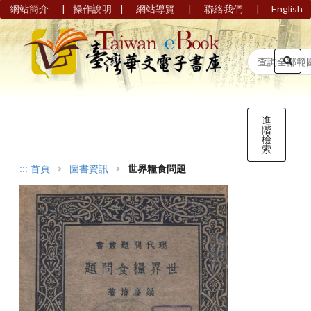
|
|
|
|
網站簡介
操作說明
網站導覽
聯絡我們
English
進
階
檢
索
:::
首頁
圖書資訊
世界糧食問題