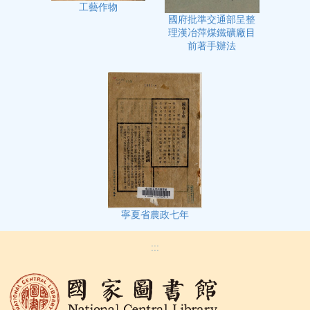
工藝作物
國府批準交通部呈整
理漢冶萍煤鐵礦廠目
前著手辦法
寧夏省農政七年
:::