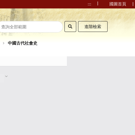
|
|
:::
國圖首頁
進階檢索
中國古代社會史