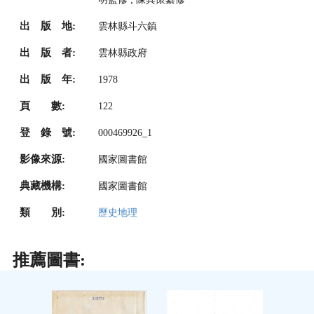
出 版 地:
雲林縣斗六鎮
出 版 者:
雲林縣政府
出 版 年:
1978
頁 數:
122
登 錄 號:
000469926_1
影像來源:
國家圖書館
典藏機構:
國家圖書館
類 別:
歷史地理
推薦圖書: