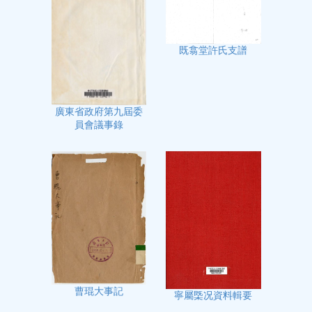
既翕堂許氏支譜
廣東省政府第九屆委
員會議事錄
曹琨大事記
寧屬㮣况資料輯要