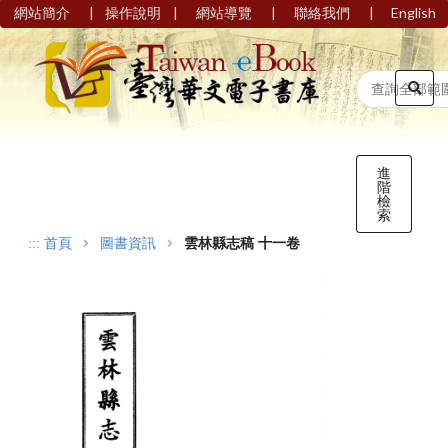
|
|
|
|
網站簡介
操作說明
網站導覽
聯絡我們
English
進
階
檢
索
:::
首頁
圖書資訊
雲林縣志稿 十一卷