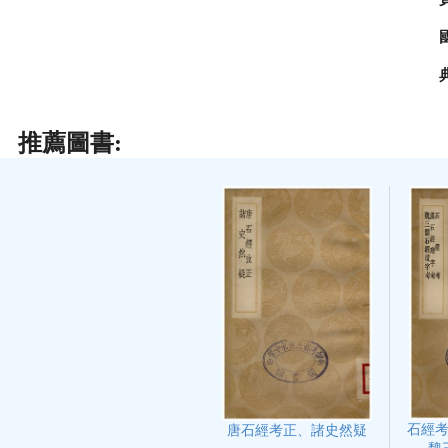
推薦圖書:
石經
唐石經考正、諸史然疑