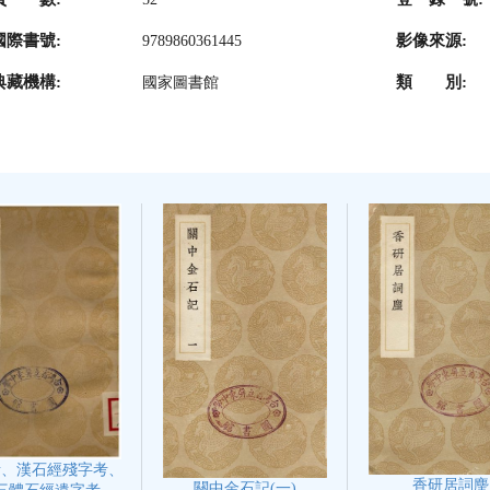
國際書號:
影像來源:
9789860361445
典藏機構:
類 別:
國家圖書館
考、漢石經殘字考、
香研居詞麈
關中金石記(一)