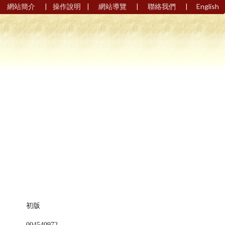
|
|
|
|
網站簡介
操作說明
網站導覽
聯絡我們
English
初版
004540972