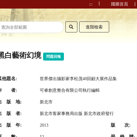
|
|
:::
國圖首頁
進階檢索
黑白藝術幻境
問題回報
其他題名:
世界傑出攝影家李松茂40回顧大展作品集
作 者:
可睿創意整合有限公司執行編輯
出 版 地:
新北市
出 版 者:
新北市客家事務局出版 新北市政府發行
出 版 年:
版 次:
2013
頁 數:
登 錄 號:
52