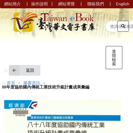
|
|
|
|
網站簡介
操作說明
網站導覽
聯絡我們
English
進
階
檢
索
返回
:::
:::
首頁
圖書資訊
88年度協助國內傳統工業技術升級計畫成果彙編