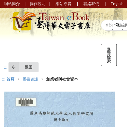
|
|
|
|
網站簡介
操作說明
網站導覽
聯絡我們
English
進
階
檢
索
返回
:::
:::
首頁
圖書資訊
創業者與社會資本