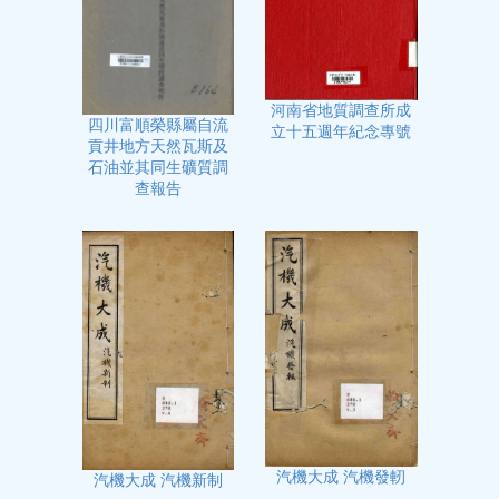
河南省地質調查所成
四川富順榮縣屬自流
立十五週年紀念專號
貢井地方天然瓦斯及
石油並其同生礦質調
查報告
汽機大成 汽機發軔
汽機大成 汽機新制