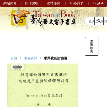
|
|
|
|
網站簡介
操作說明
網站導覽
聯絡我們
English
進
階
檢
索
:::
首頁
圖書資訊
網路化的討論群