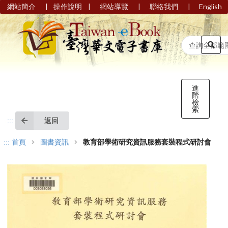
|
|
|
|
網站簡介
操作說明
網站導覽
聯絡我們
English
進
階
檢
索
返回
:::
:::
首頁
圖書資訊
教育部學術研究資訊服務套裝程式研討會