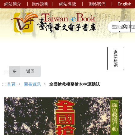
|
|
|
|
網站簡介
操作說明
網站導覽
聯絡我們
English
進
階
檢
索
返回
:::
:::
首頁
圖書資訊
全國搶救棲蘭檜木林運動誌