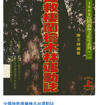
全國搶救棲蘭檜木林運動誌