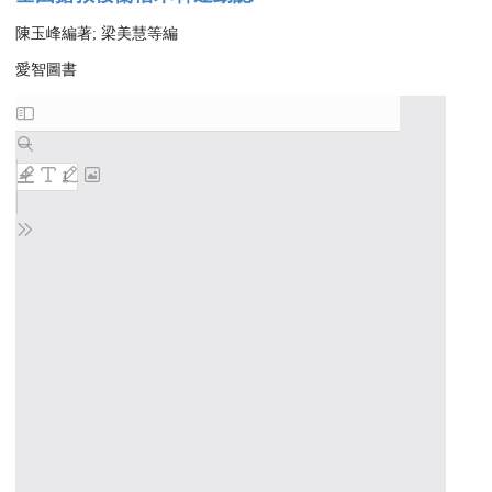
陳玉峰編著; 梁美慧等編
愛智圖書