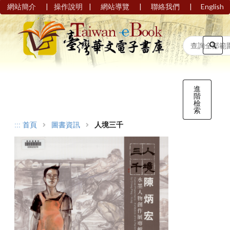
|
|
|
|
網站簡介
操作說明
網站導覽
聯絡我們
English
進
階
檢
索
:::
首頁
圖書資訊
人境三千