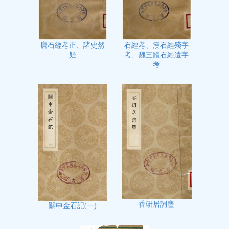
石經考、漢石經殘字
唐石經考正、諸史然
考、魏三體石經遺字
疑
考
香研居詞麈
關中金石記(一)