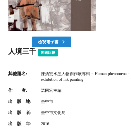
檢視電子書
人境三千
問題回報
其他題名:
陳炳宏水墨人物創作展專輯 = Human phenomena :
exhibition of ink painting
作 者:
溫國宏主編
出 版 地:
臺中市
出 版 者:
臺中市文化局
出 版 年:
2016