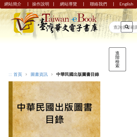
|
|
|
|
網站簡介
操作說明
網站導覽
聯絡我們
English
進
階
檢
索
:::
首頁
圖書資訊
中華民國出版圖書目錄