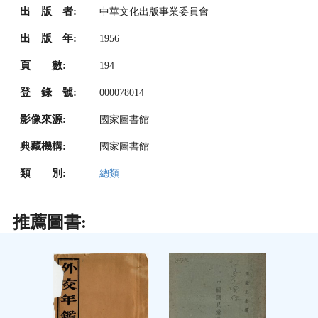
出 版 者:
中華文化出版事業委員會
出 版 年:
1956
頁 數:
194
登 錄 號:
000078014
影像來源:
國家圖書館
典藏機構:
國家圖書館
類 別:
總類
推薦圖書: