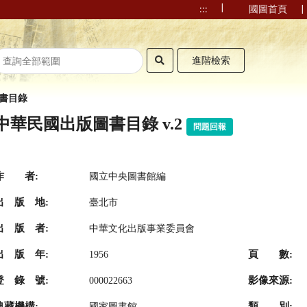
|
|
:::
國圖首頁
進階檢索
書目錄
中華民國出版圖書目錄 v.2
問題回報
作 者:
國立中央圖書館編
出 版 地:
臺北市
出 版 者:
中華文化出版事業委員會
出 版 年:
頁 數:
1956
登 錄 號:
影像來源:
000022663
典藏機構:
類 別:
國家圖書館