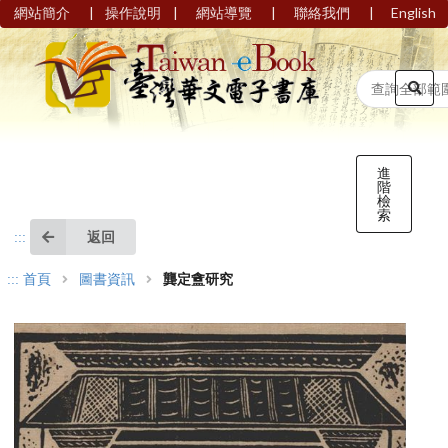
|
|
|
|
網站簡介
操作說明
網站導覽
聯絡我們
English
進
階
檢
索
返回
:::
:::
首頁
圖書資訊
龔定盦研究