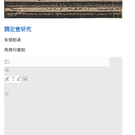
龔定盦研究
朱傑勤著
商務印書館