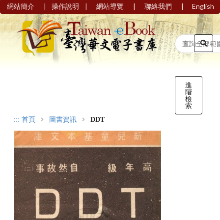
|
|
|
|
網站簡介
操作說明
網站導覽
聯絡我們
English
進
階
檢
索
:::
首頁
圖書資訊
DDT