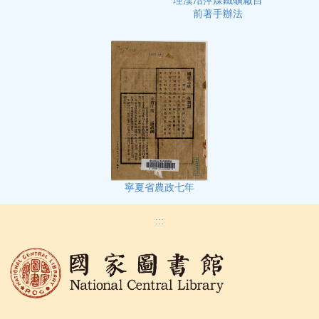
理漢冶萍煤鐵礦廠目
前著手辦法
寧夏省農政七年
:::