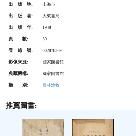
出 版 地:
上海市
出 版 者:
大東書局
出 版 年:
1948
頁 數:
30
登 錄 號:
002878369
影像來源:
國家圖書館
典藏機構:
國家圖書館
類 別:
農林漁牧
推薦圖書: