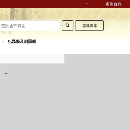
|
|
:::
國圖首頁
進階檢索
犯罪學及刑罰學