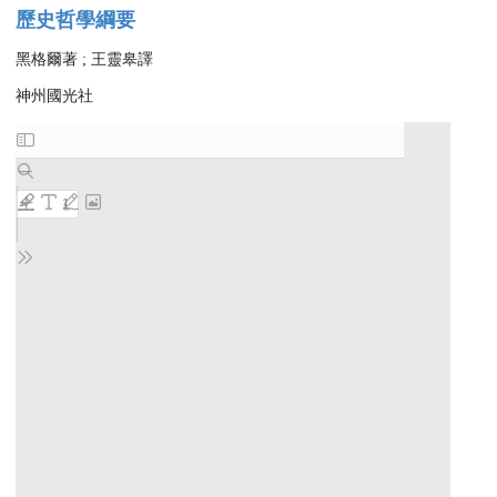
歷史哲學綱要
黑格爾著 ; 王靈皋譯
神州國光社