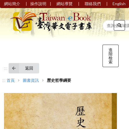
|
|
|
|
網站簡介
操作說明
網站導覽
聯絡我們
English
進
階
檢
索
返回
:::
:::
首頁
圖書資訊
歷史哲學綱要