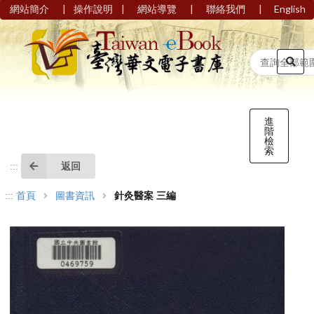
|
|
|
|
網站簡介
操作說明
網站導覽
聯絡我們
English
進
階
檢
索
返回
:::
:::
首頁
圖書資訊
針灸醫案 三編