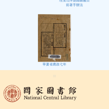
理漢冶萍煤鐵礦廠目
前著手辦法
寧夏省農政七年
:::