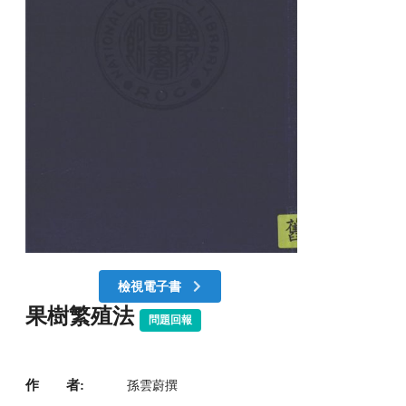
檢視電子書
果樹繁殖法
問題回報
作 者:
孫雲蔚撰