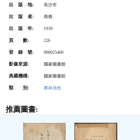
出 版 地:
長沙市
出 版 者:
商務
出 版 年:
1939
頁 數:
226
登 錄 號:
000025460
影像來源:
國家圖書館
典藏機構:
國家圖書館
類 別:
農林漁牧
推薦圖書: