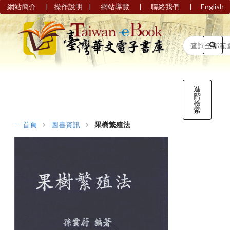
|
|
|
|
網站簡介
操作說明
網站導覽
聯絡我們
English
進
階
檢
索
:::
首頁
圖書資訊
果樹繁殖法