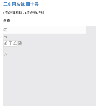
三史同名錄 四十卷
(清)汪輝祖輯 ; (清)汪羅培補
商務