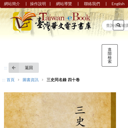
|
|
|
|
網站簡介
操作說明
網站導覽
聯絡我們
English
進
階
檢
索
返回
:::
:::
首頁
圖書資訊
三史同名錄 四十卷