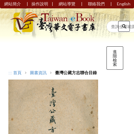
|
|
|
|
網站簡介
操作說明
網站導覽
聯絡我們
English
進
階
檢
索
:::
首頁
圖書資訊
臺灣公藏方志聯合目錄