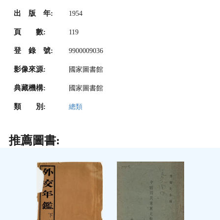
出 版 年:
1954
頁 數:
119
登 錄 號:
9900009036
影像來源:
國家圖書館
典藏機構:
國家圖書館
類 別:
總類
推薦圖書: