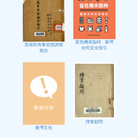
當危機來臨時 : 臺灣
雲南民商事習慣調查
全民安全指引
報告
擇業顧問
臺灣文化