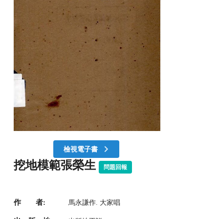
檢視電子書
挖地模範張榮生
問題回報
作 者:
馬永謙作. 大家唱