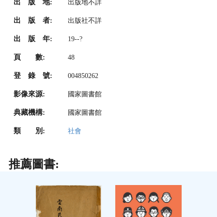
出 版 地:
出版地不詳
出 版 者:
出版社不詳
出 版 年:
19--?
頁 數:
48
登 錄 號:
004850262
影像來源:
國家圖書館
典藏機構:
國家圖書館
類 別:
社會
推薦圖書: