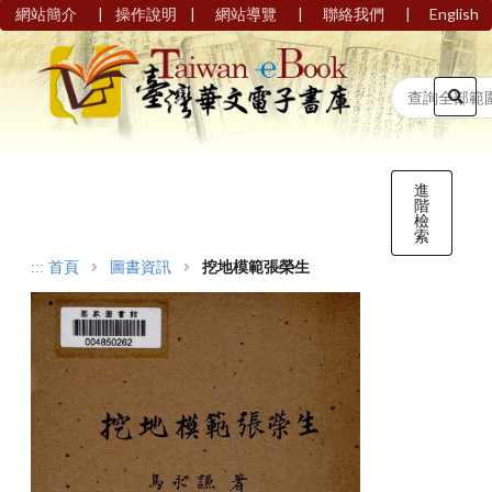
|
|
|
|
網站簡介
操作說明
網站導覽
聯絡我們
English
進
階
檢
索
:::
首頁
圖書資訊
挖地模範張榮生