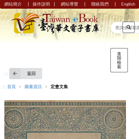
|
|
|
|
網站簡介
操作說明
網站導覽
聯絡我們
English
進
階
檢
索
返回
:::
:::
首頁
圖書資訊
定盦文集