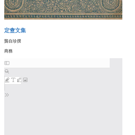
定盦文集
龔自珍撰
商務