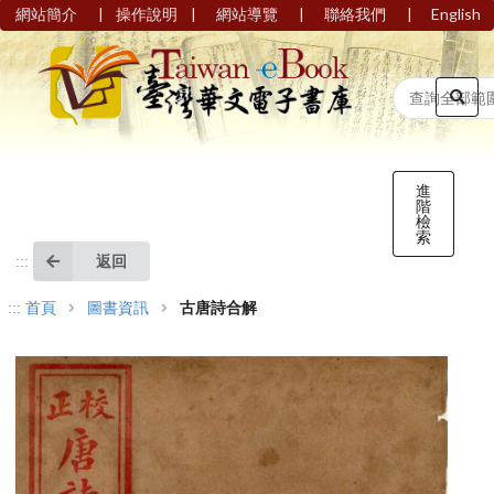
|
|
|
|
網站簡介
操作說明
網站導覽
聯絡我們
English
進
階
檢
索
返回
:::
:::
首頁
圖書資訊
古唐詩合解