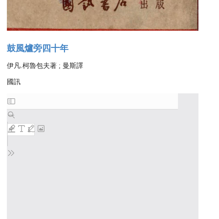
鼓風爐旁四十年
伊凡.柯魯包夫著 ; 曼斯譯
國訊