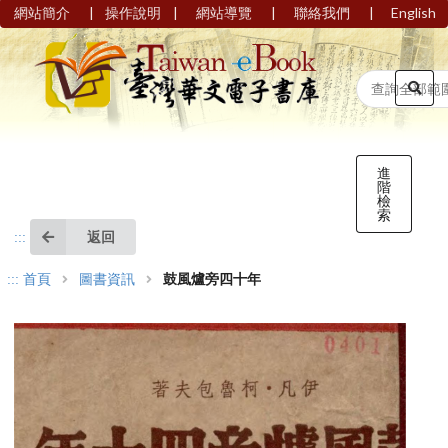
|
|
|
|
網站簡介
操作說明
網站導覽
聯絡我們
English
進
階
檢
索
返回
:::
:::
首頁
圖書資訊
鼓風爐旁四十年