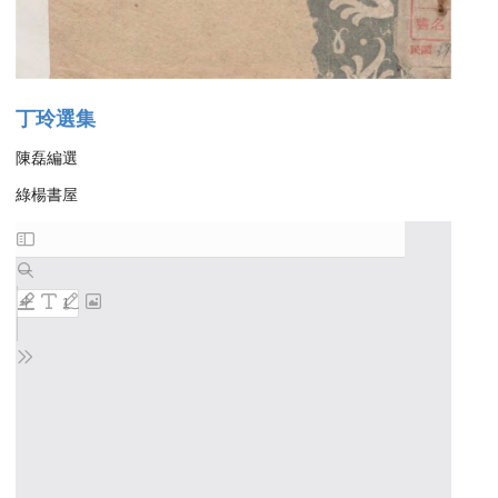
丁玲選集
陳磊編選
綠楊書屋