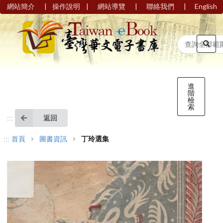
|
|
|
|
網站簡介
操作說明
網站導覽
聯絡我們
English
進
階
檢
索
返回
:::
:::
首頁
圖書資訊
丁玲選集