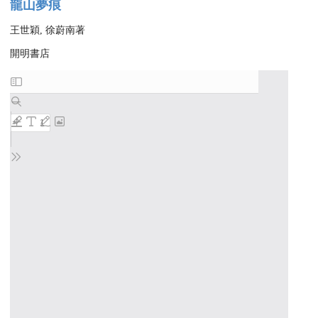
龍山夢痕
王世穎, 徐蔚南著
開明書店