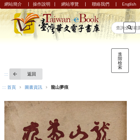
|
|
|
|
網站簡介
操作說明
網站導覽
聯絡我們
English
進
階
檢
索
返回
:::
:::
首頁
圖書資訊
龍山夢痕