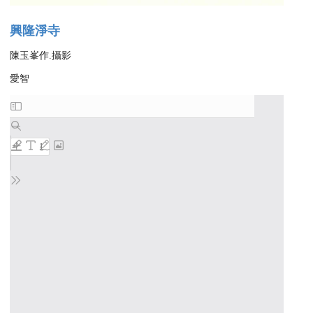
興隆淨寺
陳玉峯作.攝影
愛智