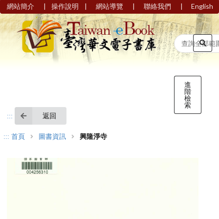
|
|
|
|
網站簡介
操作說明
網站導覽
聯絡我們
English
進
階
檢
索
返回
:::
:::
首頁
圖書資訊
興隆淨寺