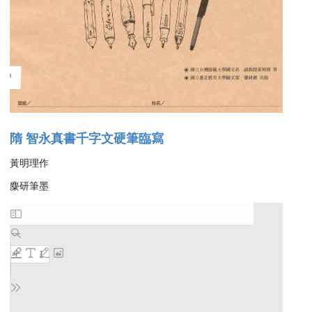
隋 智永真書千字文硬筆臨寫
黃明理作
麋研筆墨