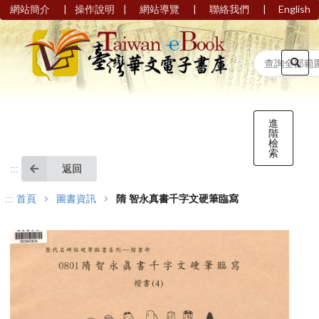
|
|
|
|
網站簡介
操作說明
網站導覽
聯絡我們
English
進
階
檢
索
返回
:::
:::
首頁
圖書資訊
隋 智永真書千字文硬筆臨寫